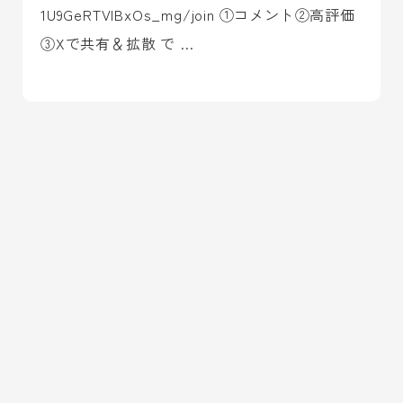
1U9GeRTVIBxOs_mg/join ①コメント②高評価
③Xで共有＆拡散 で …